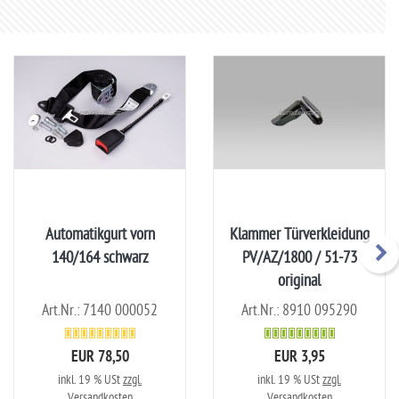
Automatikgurt vorn
Klammer Türverkleidung
140/164 schwarz
PV/AZ/1800 / 51-73
original
Art.Nr.: 7140 000052
Art.Nr.: 8910 095290
EUR 78,50
EUR 3,95
inkl. 19 % USt
zzgl.
inkl. 19 % USt
zzgl.
Versandkosten
Versandkosten