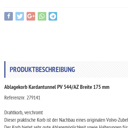
teilen
tweet
teilen
teilen
teilen
PRODUKTBESCHREIBUNG
Ablagekorb Kardantunnel PV 544/AZ Breite 175 mm
Referenznr. 279141
Drahtkorb, verchromt
Dieser praktische Korb ist der Nachbau eines originalen Volvo-Zube
Der Korb bietet sehr gute Ablagemöglichkeit sowie Halterungen fü