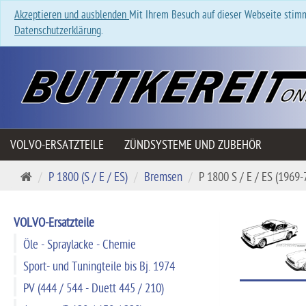
Akzeptieren und ausblenden
Mit Ihrem Besuch auf dieser Webseite stimm
Datenschutzerklärung
.
VOLVO-ERSATZTEILE
ZÜNDSYSTEME UND ZUBEHÖR
Startseite
P 1800 (S / E / ES)
Bremsen
P 1800 S / E / ES (1969-
VOLVO-Ersatzteile
Öle - Spraylacke - Chemie
Sport- und Tuningteile bis Bj. 1974
PV (444 / 544 - Duett 445 / 210)