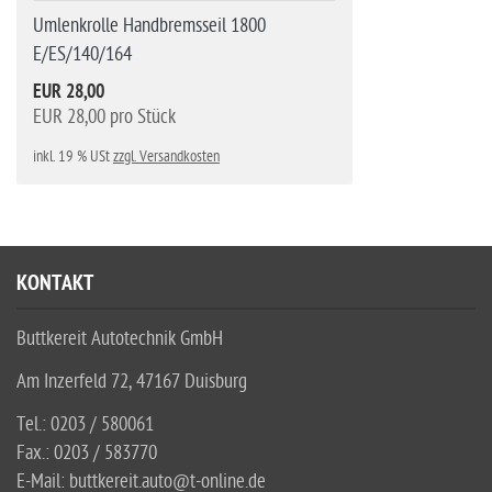
Umlenkrolle Handbremsseil 1800
E/ES/140/164
EUR 28,00
EUR 28,00 pro Stück
inkl. 19 % USt
zzgl. Versandkosten
KONTAKT
Buttkereit Autotechnik GmbH
Am Inzerfeld 72, 47167 Duisburg
Tel.: 0203 / 580061
Fax.: 0203 / 583770
E-Mail: buttkereit.auto@t-online.de